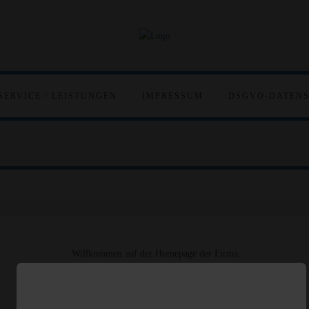
SERVICE / LEISTUNGEN
IMPRESSUM
DSGVO-DATEN
Willkommen auf der Homepage der Firma
Messer-Lehmann