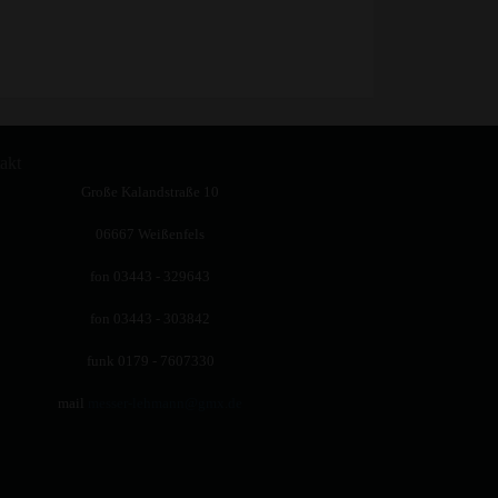
akt
Große Kalandstraße 10
06667 Weißenfels
fon 03443 - 329643
fon 03443 - 303842
funk 0179 - 7607330
mail
messer-lehmann@gmx.de