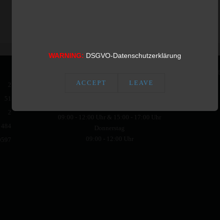
WARNING:
DSGVO-Datenschutzerklärung
Öffnungszeiten
Kont
ACCEPT
LEAVE
2
Montag
09:00 - 12:00 Uhr
51
Dienstag
2
09:00 - 12:00 Uhr & 15:00 - 17:00 Uhr
484
Donnerstag
09:00 - 12:00 Uhr
0597