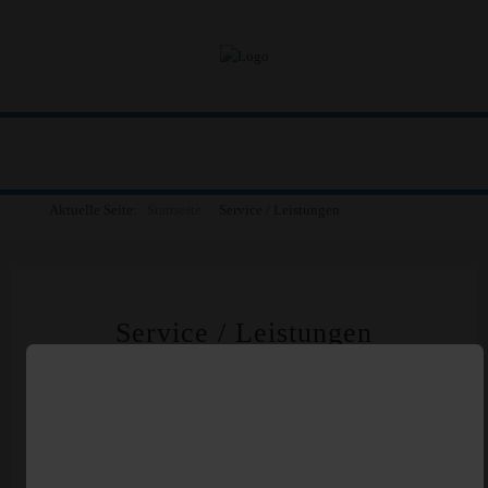
Aktuelle Seite:
Startseite
Service / Leistungen
Service / Leistungen
Schlüsseldienst
Schließanlagen
Türöffnungen