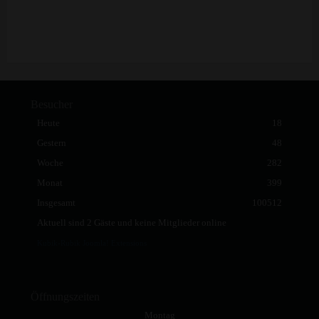
Besucher
Heute
18
Gestern
48
Woche
282
Monat
399
Insgesamt
100512
Aktuell sind 2 Gäste und keine Mitglieder online
Kubik-Rubik Joomla! Extensions
Öffnungszeiten
Montag