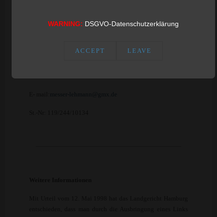
Inhaber Wolfgang Lehmann
Große Kalandstraße 10
WARNING:
DSGVO-Datenschutzerklärung
06667 Weißenfels
ACCEPT
LEAVE
Telefon: 03443/ 303842
E- mail:
messer-lehmann@gmx.de
St.-Nr: 119/244/10134
Weitere Informationen
Mit Urteil vom 12. Mai 1998 hat das Landgericht Hamburg
entschieden, dass man durch die Ausbringung eines Links