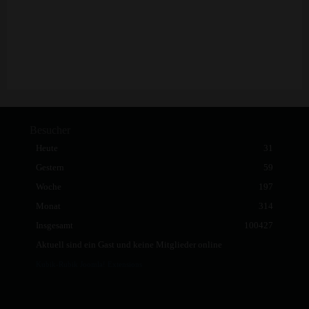
Besucher
Heute
31
Gestern
59
Woche
197
Monat
314
Insgesamt
100427
Aktuell sind ein Gast und keine Mitglieder online
Kubik-Rubik Joomla! Extensions